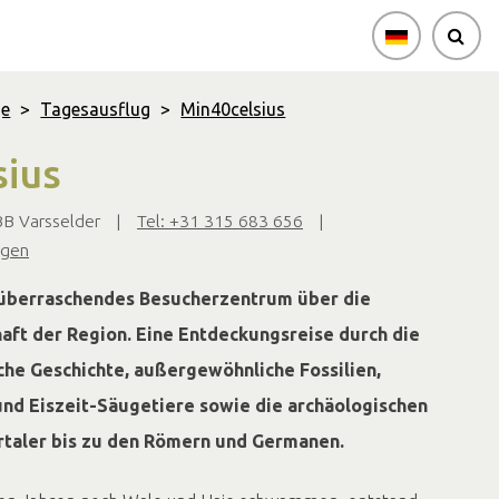
ge
>
Tagesausflug
>
Min40celsius
sius
BB Varsselder
|
Tel: +31 315 683 656
|
igen
n überraschendes Besucherzentrum über die
haft der Region. Eine Entdeckungsreise durch die
he Geschichte, außergewöhnliche Fossilien,
und Eiszeit-Säugetiere sowie die archäologischen
taler bis zu den Römern und Germanen.