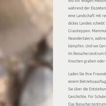
Wo vor einigen Milli
während der Eiszeiten
eine Landschaft mit r
dickes Landeis schiebt
Grassteppen. Mammut
Neandertalern, währe
kämpfen. Und wo Ger
Im Besucherzentrum kö
Knochen graben oder 
Laden Sie Ihre Freund
einem Betriebsausflug
Sie über die Entstehu
Geschichte. Für Schul
Das Besucherzentrum 