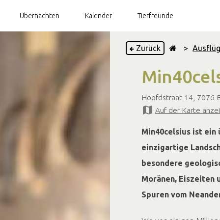
Übernachten
Kalender
Tierfreunde
Zurück
>
Ausflü
Min40cel
ijk
Hoofdstraat 14, 7076 
Auf der Karte anze
Min40celsius ist ei
einzigartige Landsc
besondere geologisc
Moränen, Eiszeiten 
Spuren vom Neander