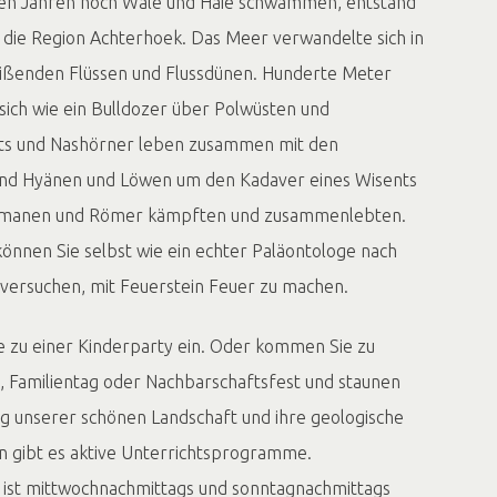
onen Jahren noch Wale und Haie schwammen, entstand
 die Region Achterhoek. Das Meer verwandelte sich in
eißenden Flüssen und Flussdünen. Hunderte Meter
 sich wie ein Bulldozer über Polwüsten und
s und Nashörner leben zusammen mit den
nd Hyänen und Löwen um den Kadaver eines Wisents
manen und Römer kämpften und zusammenlebten.
nnen Sie selbst wie ein echter Paläontologe nach
versuchen, mit Feuerstein Feuer zu machen.
e zu einer Kinderparty ein. Oder kommen Sie zu
, Familientag oder Nachbarschaftsfest und staunen
ng unserer schönen Landschaft und ihre geologische
en gibt es aktive Unterrichtsprogramme.
ist mittwochnachmittags und sonntagnachmittags