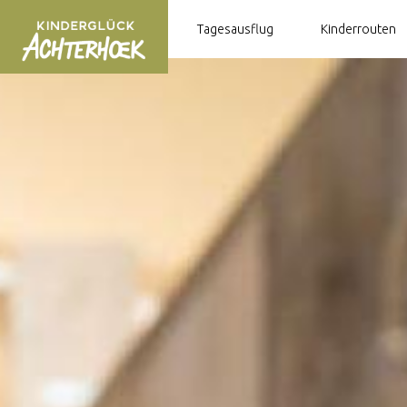
Tagesausflug
Kinderrouten
Aaltje
Lodew
Constantia
Uhu
IJsbrand